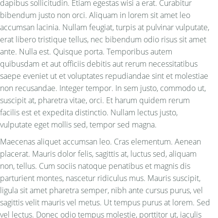
dapibus sollicitudin. Etiam egestas wisi a erat. Curabitur
bibendum justo non orci. Aliquam in lorem sit amet leo
accumsan lacinia. Nullam feugiat, turpis at pulvinar vulputate,
erat libero tristique tellus, nec bibendum odio risus sit amet
ante. Nulla est. Quisque porta. Temporibus autem
quibusdam et aut officiis debitis aut rerum necessitatibus
saepe eveniet ut et voluptates repudiandae sint et molestiae
non recusandae. Integer tempor. In sem justo, commodo ut,
suscipit at, pharetra vitae, orci. Et harum quidem rerum
facilis est et expedita distinctio. Nullam lectus justo,
vulputate eget mollis sed, tempor sed magna.
Maecenas aliquet accumsan leo. Cras elementum. Aenean
placerat. Mauris dolor felis, sagittis at, luctus sed, aliquam
non, tellus. Cum sociis natoque penatibus et magnis dis
parturient montes, nascetur ridiculus mus. Mauris suscipit,
ligula sit amet pharetra semper, nibh ante cursus purus, vel
sagittis velit mauris vel metus. Ut tempus purus at lorem. Sed
vel lectus. Donec odio tempus molestie, porttitor ut, iaculis